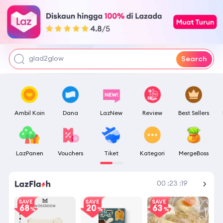
moisturizer
top up dana
tumbler
glad2glow
Search
Ambil Koin
Dana
LazNew
Review
Best Sellers
LazPanen
Vouchers
Tiket
Kategori
MergeBoss
Lihat Semua
00
:
23
:
19
SAVE
SAVE
SAVE
68
20
63