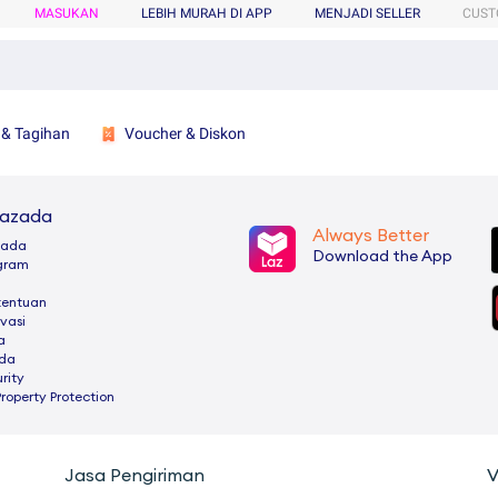
MASUKAN
LEBIH MURAH DI APP
MENJADI SELLER
CUST
 & Tagihan
Voucher & Diskon
Lazada
Always Better
zada
Download the App
ogram
tentuan
ivasi
a
ada
rity
Property Protection
Jasa Pengiriman
V