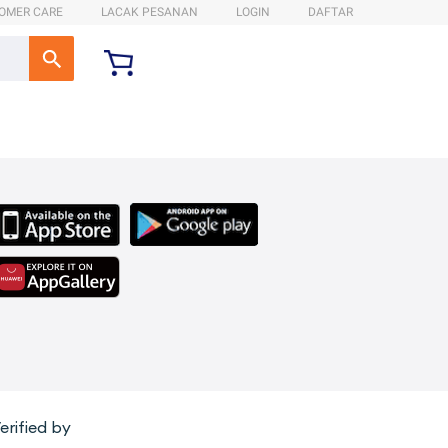
OMER CARE
LACAK PESANAN
LOGIN
DAFTAR
erified by