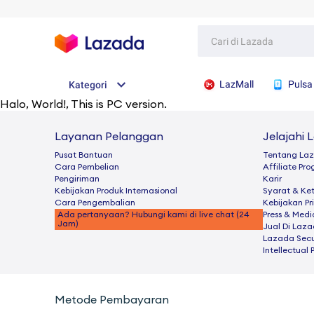
LazMall
Pulsa
Kategori
Halo
,
World!
, This is PC version.
Layanan Pelanggan
Jelajahi 
Pusat Bantuan
Tentang La
Cara Pembelian
Afﬁliate Pr
Pengiriman
Karir
Kebijakan Produk Internasional
Syarat & Ke
Cara Pengembalian
Kebijakan Pr
Ada pertanyaan? Hubungi kami di live chat (24
Press & Medi
Jam)
Jual Di Laz
Lazada Secu
Intellectual 
Metode Pembayaran