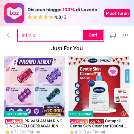
iphone 17 pro max
samsung a07
infinix
Cari
lampu natal terbaru 2025
Just For You
moisturizer
FREE SHIPPING
FREE SHIPPING
PRIVASI AMAN RING 
Cetaphil 
CINCIN GELI BERBAGAI JENIS 
Gentle Skin Cleanser 1000ml 
BISA COD
dengan Niacinamide, Glycerin 
4.7
322
Terjual
4.9
8.4k
Terjual