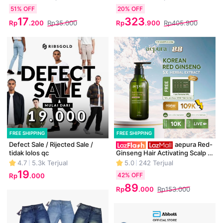
dan Panthenol Sabun 
51%
OFF
20%
OFF
Pembersih Muka Untuk Segala 
17
323
Jenis Kulit
Rp
.
200
Rp
.
900
Rp35.000
Rp405.900
FREE SHIPPING
FREE SHIPPING
Defect Sale / Rijected Sale / 
aepura Red-
tidak lolos qc
Ginseng Hair Activating Scalp 
Treatment - Memperkuat Akar 
4.7
5.3k
Terjual
5.0
242
Terjual
Rambut Haircare 
19
42%
OFF
Rp
.
000
Membersihkan Wangi 
89
Perawatan Ketombe Kering 
Rp
.
000
Rp153.000
Extract Acid Conditioner 
Berminyak