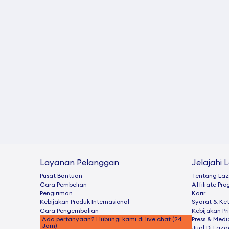
Layanan Pelanggan
Jelajahi 
Pusat Bantuan
Tentang La
Cara Pembelian
Afﬁliate Pr
Pengiriman
Karir
Kebijakan Produk Internasional
Syarat & Ke
Cara Pengembalian
Kebijakan Pr
Ada pertanyaan? Hubungi kami di live chat (24
Press & Medi
Jam)
Jual Di Laz