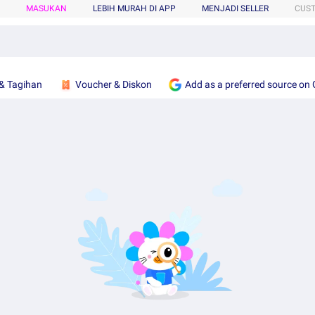
MASUKAN
LEBIH MURAH DI APP
MENJADI SELLER
CUS
& Tagihan
Voucher & Diskon
Add as a preferred source on