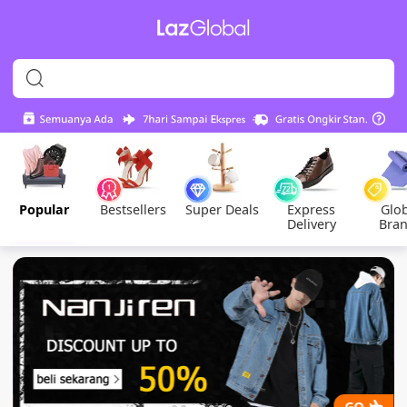
Popular
Bestsellers
Super Deals
Express
Glo
Delivery
Bra
GO