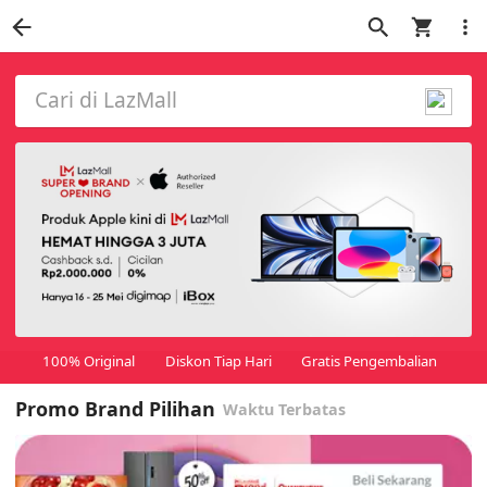
Cari di LazMall
100% Original
Diskon Tiap Hari
Gratis Pengembalian
Promo Brand Pilihan
Waktu Terbatas